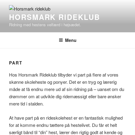
Videre
til
HORSMARK RIDEKLUB
indhold
Ridning med hestens velfærd i højsædet.
Menu
PART
Hos Horsmark Rideklub tilbyder vi part på flere af vores
skønne skoleheste og ponyer. Det er en tryg og lærerig
måde at få endnu mere ud af sin ridning på – uanset om du
drømmer om at udvikle dig ridemæssigt eller bare ønsker
mere tid i stalden.
At have part på en rideskolehest er en fantastisk mulighed
for at komme endnu tættere på hestelivet. Du får et helt
særligt bånd til “din” hest, lærer den rigtig godt at kende og