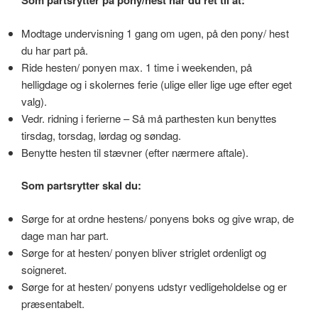
Som partsrytter på pony/hest har du ret til at:
Modtage undervisning 1 gang om ugen, på den pony/ hest
du har part på.
Ride hesten/ ponyen max. 1 time i weekenden, på
helligdage og i skolernes ferie (ulige eller lige uge efter eget
valg).
Vedr. ridning i ferierne – Så må parthesten kun benyttes
tirsdag, torsdag, lørdag og søndag.
Benytte hesten til stævner (efter nærmere aftale).
Som partsrytter skal du:
Sørge for at ordne hestens/ ponyens boks og give wrap, de
dage man har part.
Sørge for at hesten/ ponyen bliver striglet ordenligt og
soigneret.
Sørge for at hesten/ ponyens udstyr vedligeholdelse og er
præsentabelt.