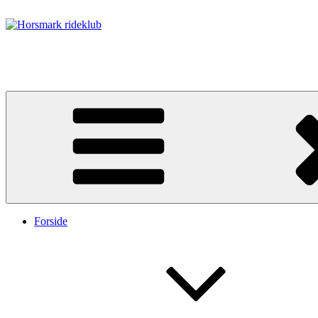
Videre
til
indhold
Horsmark rideklub
Ridning med hestens velfærd i højsædet.
Forside